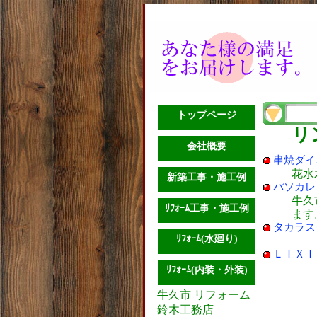
トップページ
リ
会社概要
串焼ダイ
花水
新築工事・施工例
パソカレ
牛久
ﾘﾌｫｰﾑ工事・施工例
ます
タカラス
ﾘﾌｫｰﾑ(水廻り)
ＬＩＸＩ
ﾘﾌｫｰﾑ(内装・外装)
牛久市 リフォーム
鈴木工務店